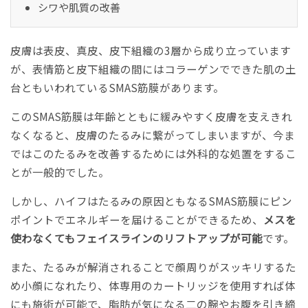
シワや肌質の改善
皮膚は表皮、真皮、皮下組織の3層から成り立っています
が、表情筋と皮下組織の間にはコラーゲンでできた肌の土
台ともいわれているSMAS筋膜があります。
このSMAS筋膜は年齢とともに緩みやすく皮膚を支えきれ
なくなると、皮膚のたるみに繋がってしまいますが、今ま
ではこのたるみを改善するためには外科的な処置をするこ
とが一般的でした。
しかし、ハイフはたるみの原因ともなるSMAS筋膜にピン
ポイントでエネルギーを届けることができるため、
メスを
使わなくてもフェイスラインのリフトアップが可能
です。
また、たるみが解消されることで顔周りがスッキリするた
め小顔になれたり、体専用のカートリッジを使用すれば体
にも施術が可能で、脂肪が気になる二の腕やお腹を引き締