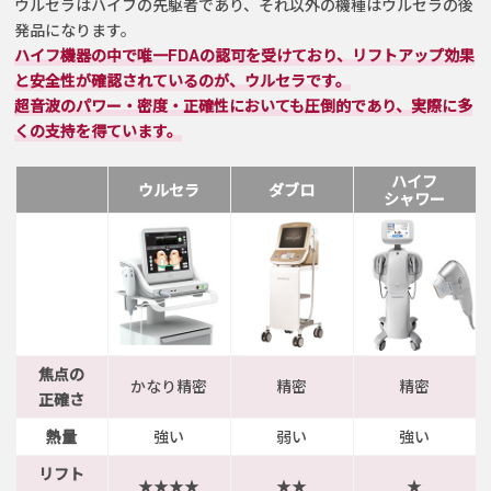
ウルセラはハイフの先駆者であり、
それ以外の機種はウルセラの後
発品になります。
ハイフ機器の中で唯一FDAの認可を受けており、
リフトアップ効果
と安全性が確認されているのが、ウルセラです。
超音波のパワー・密度・正確性においても圧倒的であり、
実際に多
くの支持を得ています。
ハイフ
ウルセラ
ダブロ
シャワー
焦点の
かなり精密
精密
精密
正確さ
熱量
強い
弱い
強い
リフト
★★★★
★★
★