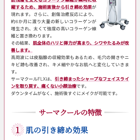
縮するため、
施術直後から引き締め効果
が
現れます。さらに、創傷治癒反応により、
約6か月に渡り
大量の新しいコラーゲンが
増生され、太くて強度の高いコラーゲン線
維と置き換わります。
その結果、
肌全体のハリと弾力が高まり、シワやたるみが改
善します。
高周波には皮脂腺の収縮効果もあるため、毛穴の開きやニ
キビ跡も改善され、
キメ細やかなお肌へと変化していきま
す。
サーマクールFLXは、
引き締まったシャープなフェイスライ
ンを取り戻す、痛くない小顔治療
です。
ダウンタイムがなく、施術後すぐにメイクが可能です。
サーマクールの特徴
1
肌の引き締め効果