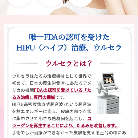
唯一FDAの認可を受けた
HIFU（ハイフ）治療、ウルセラ
ウルセラとは？
ウルセラはたるみ治療機械として世界で
初めて、日本の厚生労働省にあたるアメ
リカの機関
FDAの認可を受けている「た
るみ治療」専門の機械
です。
HIFU(高密度焦点式超音波)という超音波
を熱エネルギーに変え、皮膚内部で点状
に集中させて小さな熱凝固を起こし、
コ
ラーゲンを再生することにより、たるみを改善します。
手術でしか治療ができなかった皮膚を支える土台の中にあ