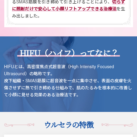
るSMAS筋膜を引き締めて引き上げることにより、
切らず
に照射だけで安心して小顔リフトアップできる治療法
を生
み出しました。
HIFU（ハイフ）ってなに？
HIFUとは、高密度焦点式超音波（High Intensity
Focused
Ultrasound）の略称です。
皮下組織・SMAS筋膜に超音波を一点に集中させ、
表面の皮膚を火
傷させずに熱で引き締める仕組みで、
肌のたるみを根本的に改善し
て小顔に見せる効果のある治療法です。
ウルセラの特徴