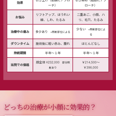
効果
ーチ）
ローチ）
リフトアップ、ほうれい
二重あご、小顔、ハ
お悩み
線、
しわ、たるみ
リ、
毛穴、たるみ
少ない
※照射部位によ
治療中の痛み
多少あり
※照射部位による
る
ダウンタイム
施術後に軽い赤み、腫れ
ほとんどなし
持続期間
半年～１年
半年～１年
顔全体 ¥232,000
￥214,500～
部分照
当院での価格
￥396,000
射あり
どっちの治療が小顔に効果的？