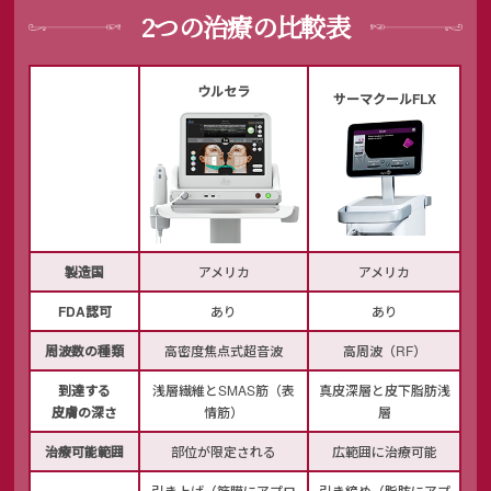
2つの治療の比較表
ウルセラ
サーマクールFLX
製造国
アメリカ
アメリカ
FDA認可
あり
あり
周波数の種類
高密度焦点式超音波
高周波（RF）
到達する
浅層繊維とSMAS筋（表
真皮深層と皮下脂肪浅
皮膚の深さ
情筋）
層
治療可能範囲
部位が限定される
広範囲に治療可能
引き上げ（筋膜にアプロ
引き締め（脂肪にアプ