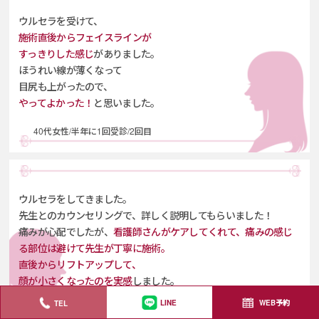
ウルセラを受けて、
施術直後から
フェイスラインが
すっきりした感じ
がありました。
ほうれい線が薄くなって
目尻も上がったので、
やってよかった！
と思いました。
40代女性/半年に1回受診/2回目
ウルセラをしてきました。
先生とのカウンセリングで、
詳しく説明してもらいました！
痛みが心配でしたが、
看護師さんがケアしてくれて、
痛みの感じ
る部位は避けて先生が丁寧に施術。
直後からリフトアップして、
顔が小さくなったのを実感
しました。
WEB予約
TEL
LINE
30代女性/初回