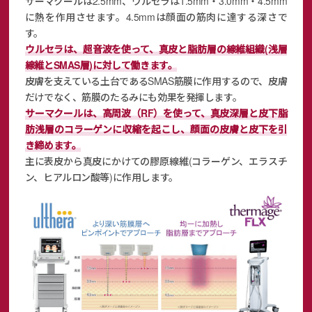
サーマクールは2.5mm、ウルセラは1.5mm・3.0mm・4.5mm
に熱を作用させます。4.5mmは顔面の筋肉に達する深さで
す。
ウルセラは、超音波を使って、真皮と脂肪層の線維組織(浅層
線維とSMAS層)に対して働きます。
皮膚を支えている土台であるSMAS筋膜に作用するので、皮膚
だけでなく、筋膜のたるみにも効果を発揮します。
サーマクールは、高周波（RF）を使って、真皮深層と皮下脂
肪浅層のコラーゲンに収縮を起こし、顔面の皮膚と皮下を引
き締めます。
主に表皮から真皮にかけての膠原線維(コラーゲン、エラスチ
ン、ヒアルロン酸等)に作用します。