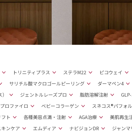
トリニティプラス
ステラM22
ピコウェイ
サリチル酸マクロゴールピーリング
ダーマペン4
ス）
ジェントルレーズプロ
脂肪溶解注射
GLP-
プロファイロ
ベビーコラーゲン
スネコス®パフォ
リフト
各種美容点滴・注射
AGA治療
美肌再生
スキンケア
エムディア
ナビジョンDR
ジャンマ