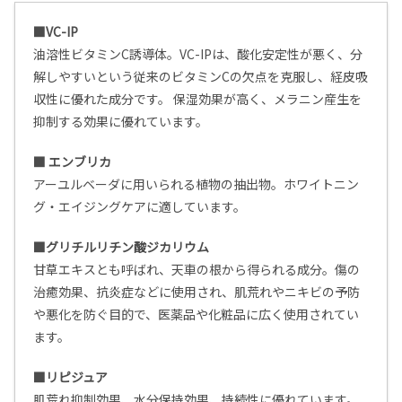
■VC-IP
油溶性ビタミンC誘導体。
VC-IPは、酸化安定性が悪く、分
解しやすいという従来のビタミンCの欠点を克服し、経皮吸
収性に優れた成分です。 保湿効果が高く、メラニン産生を
抑制する効果に優れています。
■ エンブリカ
アーユルベーダに用いられる植物の抽出物。ホワイトニン
グ・エイジングケアに適しています。
■グリチルリチン酸ジカリウム
甘草エキスとも呼ばれ、天車の根から得られる成分。傷の
治癒効果、抗炎症などに使用され、肌荒れやニキビの予防
や悪化を防ぐ目的で、医薬品や化粧品に広く使用されてい
ます。
■リピジュア
肌荒れ抑制効果、水分保持効果、持続性に優れています。