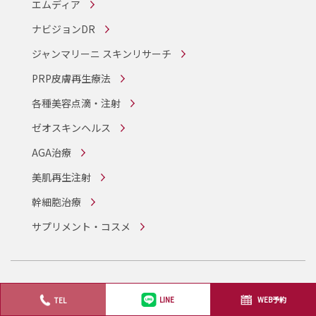
エムディア
ナビジョンDR
ジャンマリーニ スキンリサーチ
PRP皮膚再生療法
各種美容点滴・注射
ゼオスキンヘルス
AGA治療
美肌再生注射
幹細胞治療
サプリメント・コスメ
機械からさがす
WEB予約
TEL
LINE