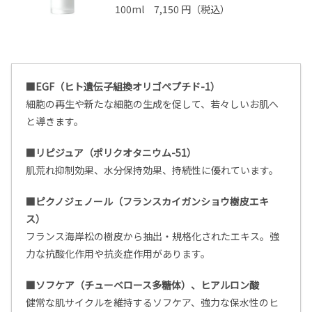
100ml 7,150 円（税込）
■EGF（ヒト遺伝子組換オリゴペプチド-1）
細胞の再生や新たな細胞の生成を促して、若々しいお肌へ
と導きます。
■リピジュア（ポリクオタニウム-51）
肌荒れ抑制効果、水分保持効果、持続性に優れています。
■ピクノジェノール（フランスカイガンショウ樹皮エキ
ス）
フランス海岸松の樹皮から抽出・規格化されたエキス。強
力な抗酸化作用や抗炎症作用があります。
■ソフケア（チューベロース多糖体）、ヒアルロン酸
健常な肌サイクルを維持するソフケア、強力な保水性のヒ