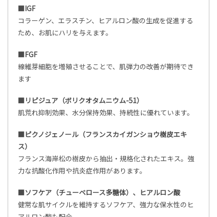
■IGF
コラーゲン、エラスチン、ヒアルロン酸の生成を促進する
ため、お肌にハリを与えます。
■FGF
線維芽細胞を増殖させることで、肌弾力の改善が期待でき
ます
■リピジュア（ボリクオタムニウム-51）
肌荒れ抑制効果、水分保持効果、持続性に優れています。
■ピクノジェノール（フランスカイガンショウ樹皮エキ
ス）
フランス海岸松の樹皮から抽出・規格化されたエキス。強
力な抗酸化作用や抗炎症作用があります。
■ソフケア（チューベロース多糖体）、ヒアルロン酸
健常な肌サイクルを維持するソフケア、強力な保水性のヒ
アルロン酸も配合。