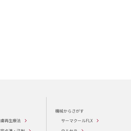
機械からさがす
皮膚再生療法
サーマクールFLX
美容点滴・注射
ウルセラ