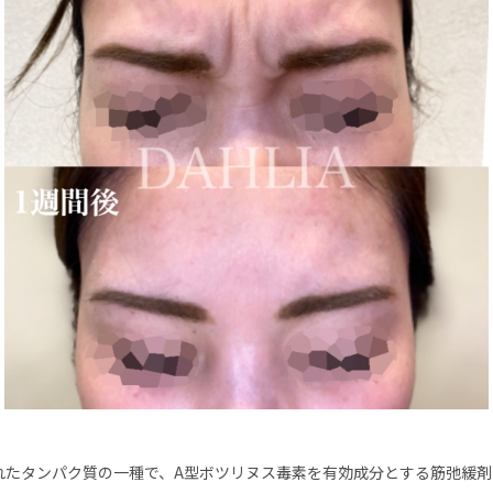
れたタンパク質の一種で、A型ボツリヌス毒素を有効成分とする筋弛緩剤