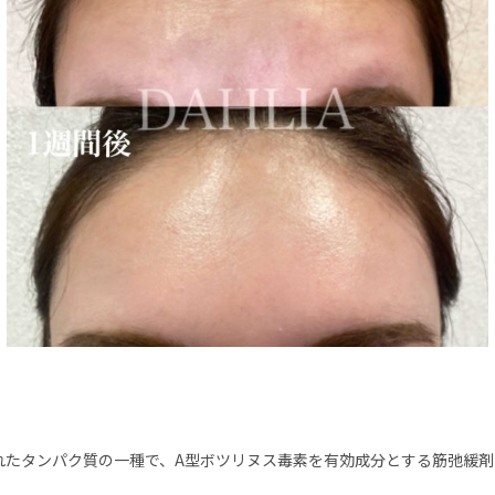
れたタンパク質の一種で、A型ボツリヌス毒素を有効成分とする筋弛緩剤