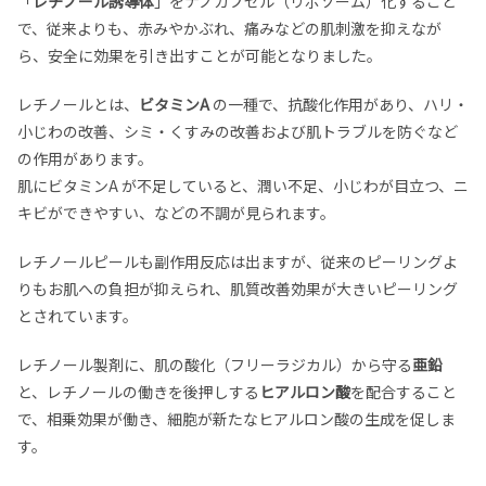
「
レチノール誘導体
」をナノカプセル（リポソーム）化すること
で、従来よりも、赤みやかぶれ、痛みなどの肌刺激を抑えなが
ら、安全に効果を引き出すことが可能となりました。
レチノールとは、
ビタミンA
の一種で、抗酸化作用があり、ハリ・
小じわの改善、シミ・くすみの改善および肌トラブルを防ぐなど
の作用があります。
肌にビタミンA が不足していると、潤い不足、小じわが目立つ、ニ
キビができやすい、などの不調が見られます。
レチノールピールも副作用反応は出ますが、従来のピーリングよ
りもお肌への負担が抑えられ、肌質改善効果が大きいピーリング
とされています。
レチノール製剤に、肌の酸化（フリーラジカル）から守る
亜鉛
と、レチノールの働きを後押しする
ヒアルロン酸
を配合すること
で、相乗効果が働き、細胞が新たなヒアルロン酸の生成を促しま
す。