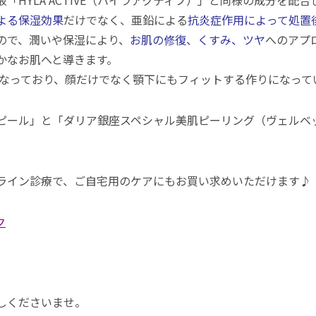
「HYLA ACTIVE（ハイラアクティブ）」と同様の成分を配合
よる保湿効果
だけでなく、亜鉛による
抗炎症作用によって処置
ので、潤いや保湿により、
お肌の修復、くすみ、ツヤ
へのアプ
かなお肌へと導きます。
になっており、顔だけでなく顎下にもフィットする作りになって
ピール」と「ダリア銀座スペシャル美肌ピーリング（ヴェルベ
ライン診療で、ご自宅用のケアにもお買い求めいただけます♪
ク
しくださいませ。