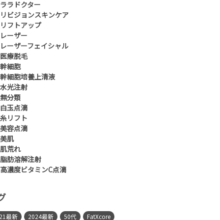
ララドクター
リビジョンスキンケア
リフトアップ
レーザー
レーザーフェイシャル
医療脱毛
幹細胞
幹細胞培養上清液
水光注射
無分類
白玉点滴
糸リフト
美容点滴
美肌
肌荒れ
脂肪溶解注射
高濃度ビタミンC点滴
グ
021最新
2024最新
50代
FatXcore