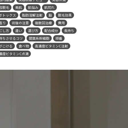
容脱毛
美肌
肌悩み
肌荒れ
ボトックス
脂肪溶解注射
脇
脱毛効果
返り
術後の注意
複数回治療
費用
ごし方
違い
選び方
配合成分
長持ち
持ちさせるコツ
間葉系幹細胞
順番
がこける
食べ物
高濃度ビタミンC注射
濃度ビタミンC点滴