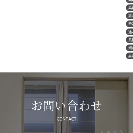
美
肩
若
過
長
頬
高
お問い合わせ
CONTACT