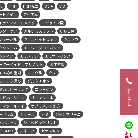
FU
PRP
PRP療法
Q＆A
VIO
ートメイク
アイテム
イラインアートメイク
アゼライン酸
フターケア
アルテミスリフト
いちご鼻
ンターバル
ヴェルベットスキン
ウルセラ
クソソーム
エニシーグローパック
ムディア
エラスチン
エラボトックス
ーダーメイドサプリメント
おすすめ
すすめの施術
カナグル
クマ
リニック選び
グルタチオン
ミカルピーリング
コラーゲン
ンビネーション
サーマクール
ーマクールアイ
サプリメント処方
ーセラム
シナール
シミ
ジャンマリーニ
ュベルック
ショッピングリフト
テラM22
スネコス
ゼオスキン