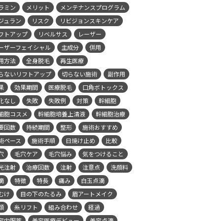
ラミン
メリット
メンテナンスプログラム
ジュラン
リスク
リビジョンスキンケア
フトアップ
リベルサス
レーザー
ーザーフェイシャル
主成分
併用
用方法
全身脱毛
再生医療
らないリフトアップ
切らない施術
副作用
果
効果期間
医療脱毛
口角ボトックス
化なし
失敗
失敗例
対策
幹細胞
細胞コスメ
幹細胞培養上清液
幹細胞治療
要回数
持続期間
整形
施術おすすめ
術ペース
施術手順
日焼け止め
比較
穴
毛穴ケア
毛穴悩み
気をつけること
光注射
治療回数
注射
注意点
洗顔料
滴
特徴
特長
痛み
白玉点滴
むけ
目の下のたるみ
眉アートメイク
類
糸リフト
組み合わせ
経過
容内服薬
美容医療デビュー
美容点滴