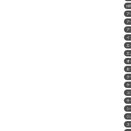
HI
ア
ア
ア
イ
エ
エ
オ
お
ク
ケ
コ
サ
シ
ジ
ス