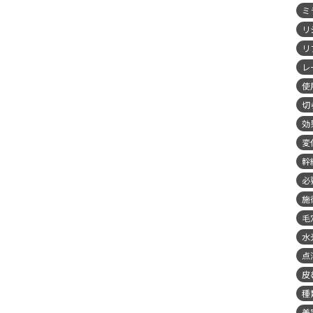
ミ
リ
リ
レ
使
切
効
変
幹
必
施
毛
水
点
皮
種
美