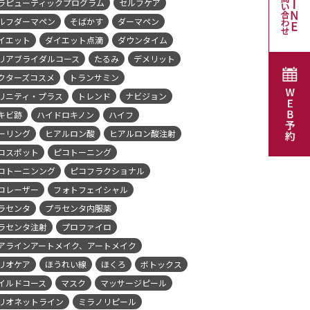
ラピューティックプログラム
セルフケア
ルフダーマペン
そばかす
ダーマペン
イエット
ダイエット点滴
ダウンタイム
リアブライダルコース
たるみ
デメリット
クターズコスメ
トランサミン
リニティ・プラス
トレンド
ナビジョン
キビ跡
ハイドロキノン
ハイフ
ーリング
ヒアルロン酸
ヒアルロン酸注射
コスポット
ピコトーニング
コトーニンング
ピコフラクショナル
コレーザー
フォトフェイシャル
ラセンタ
プラセンタ内服薬
ラセンタ注射
プロファイロ
アラインアートメイク、アートメイク
リオケア
ほうれい線
ほくろ
ボトックス
イルドコース
マスク
マッサージピール
リオネットライン
ミラノリピール