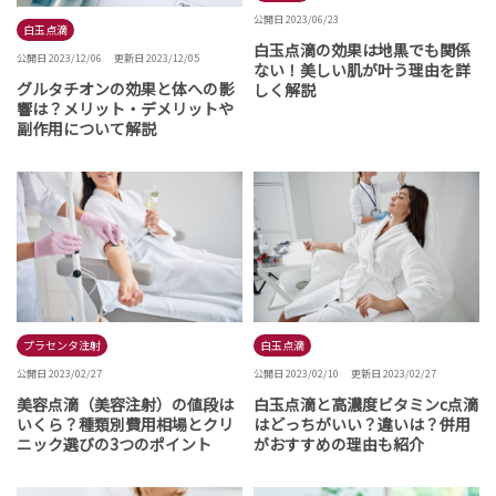
公開日 2023/06/23
白玉点滴
白玉点滴の効果は地黒でも関係
公開日 2023/12/06
更新日 2023/12/05
ない！美しい肌が叶う理由を詳
グルタチオンの効果と体への影
しく解説
響は？メリット・デメリットや
副作用について解説
プラセンタ注射
白玉点滴
公開日 2023/02/27
公開日 2023/02/10
更新日 2023/02/27
美容点滴（美容注射）の値段は
白玉点滴と高濃度ビタミンc点滴
いくら？種類別費用相場とクリ
はどっちがいい？違いは？併用
ニック選びの3つのポイント
がおすすめの理由も紹介