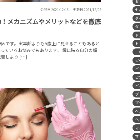
セ
公開日 2021/12/13
更新日 2021/12/08
セ
ダ
効！メカニズムやメリットなどを徹底
ダ
ド
原因です。実年齢よりも5歳上に見えることもあると
ト
っているお悩みでもあります。 鏡に映る自分の顔
ニ
しよう […]
ピ
ピ
ピ
ピ
プ
プ
ヘ
ヘ
マ
マ