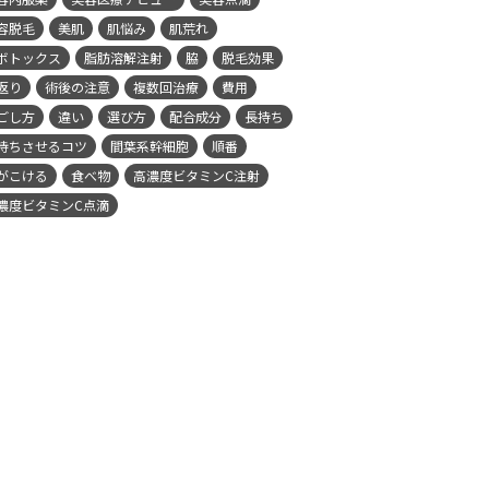
容脱毛
美肌
肌悩み
肌荒れ
ボトックス
脂肪溶解注射
脇
脱毛効果
返り
術後の注意
複数回治療
費用
ごし方
違い
選び方
配合成分
長持ち
持ちさせるコツ
間葉系幹細胞
順番
がこける
食べ物
高濃度ビタミンC注射
濃度ビタミンC点滴