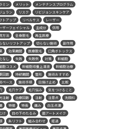
ラミン
メリット
メンテナンスプログラム
ジュラン
リスク
リビジョンスキンケア
フトアップ
リベルサス
レーザー
ーザーフェイシャル
主成分
併用
用方法
全身脱毛
再生医療
らないリフトアップ
切らない施術
副作用
果
効果期間
医療脱毛
口角ボトックス
化なし
失敗
失敗例
対策
幹細胞
細胞コスメ
幹細胞培養上清液
幹細胞治療
要回数
持続期間
整形
施術おすすめ
術ペース
施術手順
日焼け止め
比較
穴
毛穴ケア
毛穴悩み
気をつけること
光注射
治療回数
注射
注意点
洗顔料
滴
特徴
特長
痛み
白玉点滴
むけ
目の下のたるみ
眉アートメイク
類
糸リフト
組み合わせ
経過
容内服薬
美容医療デビュー
美容点滴