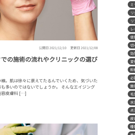
ミ
リ
リ
レ
使
切
公開日 2021/12/10
更新日 2021/12/08
効
クでの施術の流れやクリニックの選び
変
幹
必
い線。肌は徐々に衰えてたるんでいくため、気づいた
施
も多いのではないでしょうか。 そんなエイジング
皮膚科 […]
毛
水
点
皮
種
美