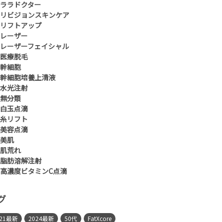
ララドクター
リビジョンスキンケア
リフトアップ
レーザー
レーザーフェイシャル
医療脱毛
幹細胞
幹細胞培養上清液
水光注射
無分類
白玉点滴
糸リフト
美容点滴
美肌
肌荒れ
脂肪溶解注射
高濃度ビタミンC点滴
グ
021最新
2024最新
50代
FatXcore