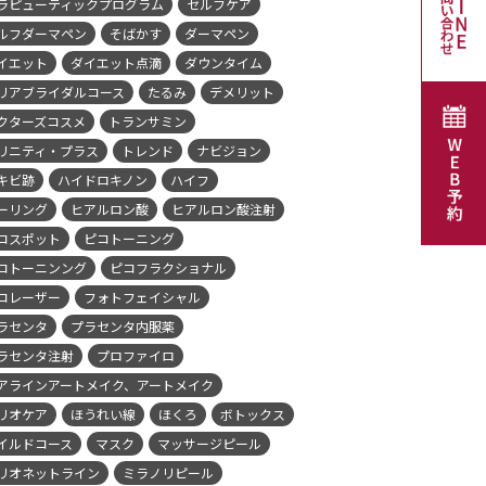
ラピューティックプログラム
セルフケア
ルフダーマペン
そばかす
ダーマペン
イエット
ダイエット点滴
ダウンタイム
リアブライダルコース
たるみ
デメリット
クターズコスメ
トランサミン
リニティ・プラス
トレンド
ナビジョン
キビ跡
ハイドロキノン
ハイフ
ーリング
ヒアルロン酸
ヒアルロン酸注射
コスポット
ピコトーニング
コトーニンング
ピコフラクショナル
コレーザー
フォトフェイシャル
ラセンタ
プラセンタ内服薬
ラセンタ注射
プロファイロ
アラインアートメイク、アートメイク
リオケア
ほうれい線
ほくろ
ボトックス
イルドコース
マスク
マッサージピール
リオネットライン
ミラノリピール