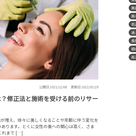
美
肩
若
過
長
頬
高
公開日 2021/12/08
更新日 2022/03/29
は？修正法と施術を受ける前のリサー
稿が増え、徐々に美しくなることや年齢に伴う変化を
つあります。とくに女性の美への関心は高く、さま
れまで […]