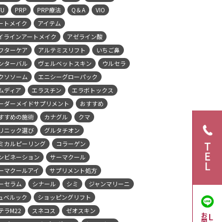
FU
PRP
PRP療法
Q＆A
VIO
ートメイク
アイテム
イラインアートメイク
アゼライン酸
フターケア
アルテミスリフト
いちご鼻
ンターバル
ヴェルベットスキン
ウルセラ
クソソーム
エニシーグローパック
ムディア
エラスチン
エラボトックス
ーダーメイドサプリメント
おすすめ
すすめの施術
カナグル
クマ
リニック選び
グルタチオン
ミカルピーリング
コラーゲン
ンビネーション
サーマクール
ーマクールアイ
サプリメント処方
ーセラム
シナール
シミ
ジャンマリーニ
ュベルック
ショッピングリフト
テラM22
スネコス
ゼオスキン