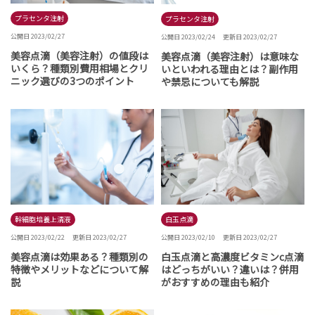
プラセンタ注射
プラセンタ注射
公開日 2023/02/27
公開日 2023/02/24
更新日 2023/02/27
美容点滴（美容注射）の値段は
美容点滴（美容注射）は意味な
いくら？種類別費用相場とクリ
いといわれる理由とは？副作用
ニック選びの3つのポイント
や禁忌についても解説
幹細胞培養上清液
白玉点滴
公開日 2023/02/22
更新日 2023/02/27
公開日 2023/02/10
更新日 2023/02/27
美容点滴は効果ある？種類別の
白玉点滴と高濃度ビタミンc点滴
特徴やメリットなどについて解
はどっちがいい？違いは？併用
説
がおすすめの理由も紹介