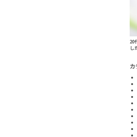
2
し
カ