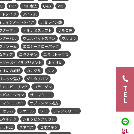
FU
PRP
PRP療法
Q＆A
VIO
ートメイク
アイテム
イラインアートメイク
アゼライン酸
フターケア
アルテミスリフト
いちご鼻
ンターバル
ヴェルベットスキン
ウルセラ
クソソーム
エニシーグローパック
ムディア
エラスチン
エラボトックス
ーダーメイドサプリメント
おすすめ
すすめの施術
カナグル
クマ
リニック選び
グルタチオン
ミカルピーリング
コラーゲン
ンビネーション
サーマクール
ーマクールアイ
サプリメント処方
ーセラム
シナール
シミ
ジャンマリーニ
ュベルック
ショッピングリフト
テラM22
スネコス
ゼオスキン