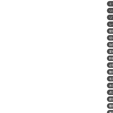
ミ
リ
リ
レ
使
切
効
変
幹
必
施
毛
水
点
皮
種
美