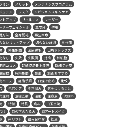
ラミン
メリット
メンテナンスプログラム
ジュラン
リスク
リビジョンスキンケア
フトアップ
リベルサス
レーザー
ーザーフェイシャル
主成分
併用
用方法
全身脱毛
再生医療
らないリフトアップ
切らない施術
副作用
果
効果期間
医療脱毛
口角ボトックス
化なし
失敗
失敗例
対策
幹細胞
細胞コスメ
幹細胞培養上清液
幹細胞治療
要回数
持続期間
整形
施術おすすめ
術ペース
施術手順
日焼け止め
比較
穴
毛穴ケア
毛穴悩み
気をつけること
光注射
治療回数
注射
注意点
洗顔料
滴
特徴
特長
痛み
白玉点滴
むけ
目の下のたるみ
眉アートメイク
類
糸リフト
組み合わせ
経過
容内服薬
美容医療デビュー
美容点滴