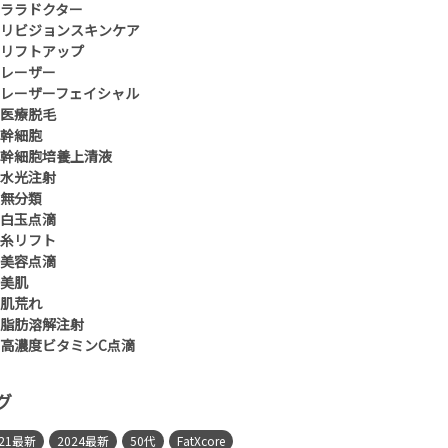
ララドクター
リビジョンスキンケア
リフトアップ
レーザー
レーザーフェイシャル
医療脱毛
幹細胞
幹細胞培養上清液
水光注射
無分類
白玉点滴
糸リフト
美容点滴
美肌
肌荒れ
脂肪溶解注射
高濃度ビタミンC点滴
グ
021最新
2024最新
50代
FatXcore