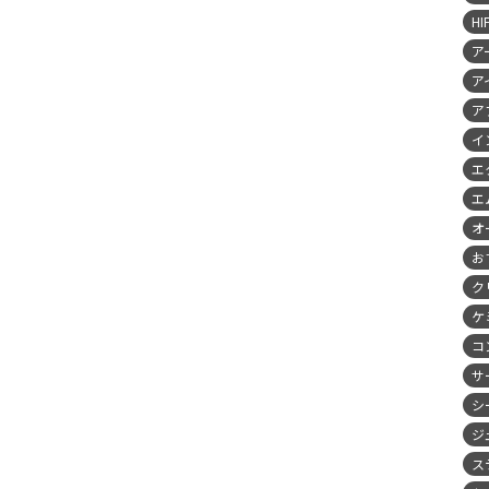
HI
ア
ア
ア
イ
エ
エ
オ
お
ク
ケ
コ
サ
シ
ジ
ス