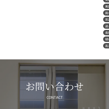
美
肩
若
過
長
頬
高
お問い合わせ
CONTACT