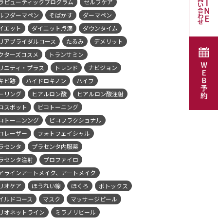
ラピューティックプログラム
セルフケア
ルフダーマペン
そばかす
ダーマペン
イエット
ダイエット点滴
ダウンタイム
リアブライダルコース
たるみ
デメリット
クターズコスメ
トランサミン
リニティ・プラス
トレンド
ナビジョン
キビ跡
ハイドロキノン
ハイフ
ーリング
ヒアルロン酸
ヒアルロン酸注射
コスポット
ピコトーニング
コトーニンング
ピコフラクショナル
コレーザー
フォトフェイシャル
ラセンタ
プラセンタ内服薬
ラセンタ注射
プロファイロ
アラインアートメイク、アートメイク
リオケア
ほうれい線
ほくろ
ボトックス
イルドコース
マスク
マッサージピール
リオネットライン
ミラノリピール