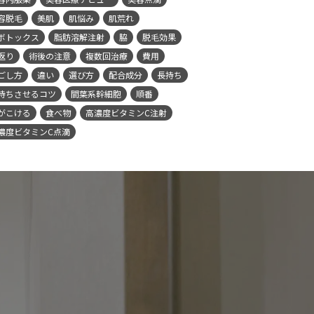
容脱毛
美肌
肌悩み
肌荒れ
ボトックス
脂肪溶解注射
脇
脱毛効果
返り
術後の注意
複数回治療
費用
ごし方
違い
選び方
配合成分
長持ち
持ちさせるコツ
間葉系幹細胞
順番
がこける
食べ物
高濃度ビタミンC注射
濃度ビタミンC点滴