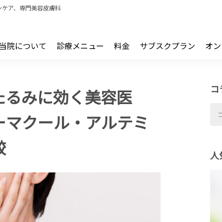
ンケア、専門美容皮膚科
当院について
診療メニュー
料金
サブスクプラン
オン
コ
たるみに効く美容医
ーマクール・アルテミ
較
人