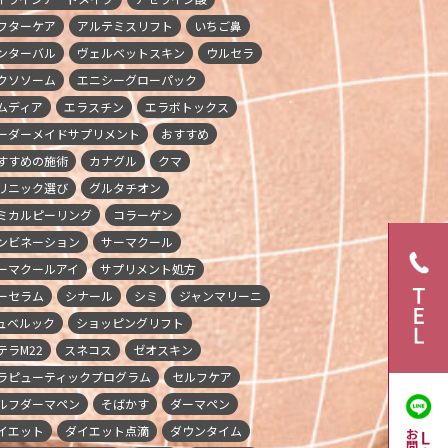
フターケア
アルテミスリフト
いちご鼻
ンターバル
ヴェルベットスキン
ウルセラ
クソソーム
エニシーグローパック
ムディア
エラスチン
エラボトックス
ーダーメイドサプリメント
おすすめ
すすめの施術
カナグル
クマ
リニック選び
グルタチオン
ミカルピーリング
コラーゲン
ンビネーション
サーマクール
ーマクールアイ
サプリメント処方
ーセラム
シナール
シミ
ジャンマリーニ
ュベルック
ショッピングリフト
テラM22
スネコス
ゼオスキン
ラピューティックプログラム
セルフケア
ルフダーマペン
そばかす
ダーマペン
イエット
ダイエット点滴
ダウンタイム