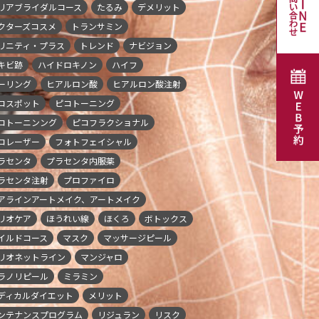
リアブライダルコース
たるみ
デメリット
クターズコスメ
トランサミン
リニティ・プラス
トレンド
ナビジョン
キビ跡
ハイドロキノン
ハイフ
ーリング
ヒアルロン酸
ヒアルロン酸注射
コスポット
ピコトーニング
コトーニンング
ピコフラクショナル
コレーザー
フォトフェイシャル
ラセンタ
プラセンタ内服薬
ラセンタ注射
プロファイロ
アラインアートメイク、アートメイク
リオケア
ほうれい線
ほくろ
ボトックス
イルドコース
マスク
マッサージピール
リオネットライン
マンジャロ
ラノリピール
ミラミン
ディカルダイエット
メリット
ンテナンスプログラム
リジュラン
リスク