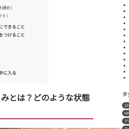
き締め）
フト）
にできること
をつけること
手に入る
タ
るみとは？どのような状態
2
HI
ア
ア