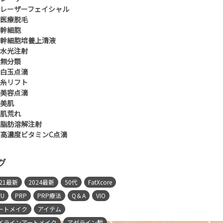
レーザーフェイシャル
医療脱毛
幹細胞
幹細胞培養上清液
水光注射
無分類
白玉点滴
糸リフト
美容点滴
美肌
肌荒れ
脂肪溶解注射
高濃度ビタミンC点滴
グ
021最新
2024最新
50代
FatXcore
FU
PRP
PRP療法
Q＆A
VIO
ートメイク
アイテム
イラインアートメイク
アゼライン酸