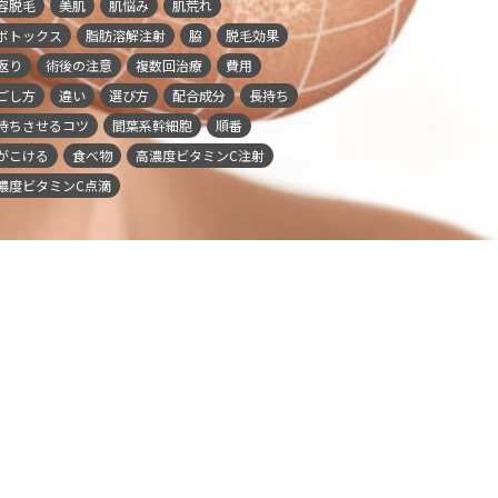
容脱毛
美肌
肌悩み
肌荒れ
ボトックス
脂肪溶解注射
脇
脱毛効果
返り
術後の注意
複数回治療
費用
ごし方
違い
選び方
配合成分
長持ち
持ちさせるコツ
間葉系幹細胞
順番
がこける
食べ物
高濃度ビタミンC注射
濃度ビタミンC点滴