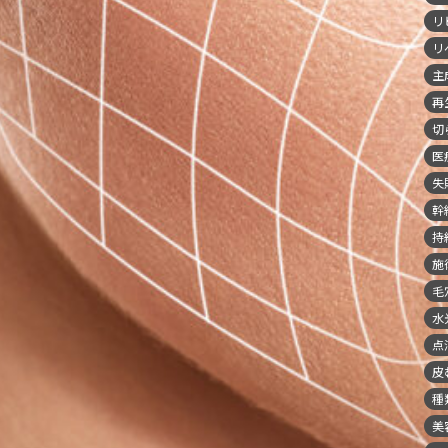
リ
リ
主
再
切
医
失
幹
持
施
毛
水
点
皮
種
美