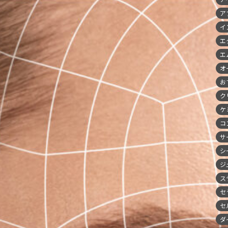
ア
イ
エ
エ
オ
お
ク
ケ
コ
サ
シ
ジ
ス
セ
セ
ダ