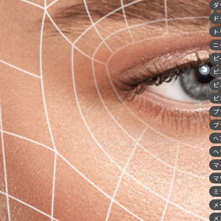
ダ
ド
ト
ニ
ピ
ピ
ピ
ピ
プ
プ
ヘ
ヘ
マ
マ
ミ
メ
メ