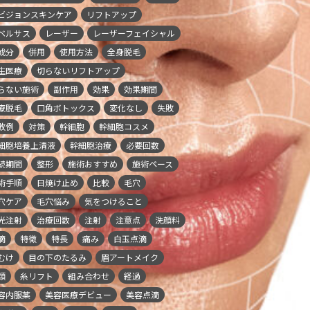
ビジョンスキンケア
リフトアップ
ベルサス
レーザー
レーザーフェイシャル
成分
併用
使用方法
全身脱毛
生医療
切らないリフトアップ
らない施術
副作用
効果
効果期間
療脱毛
口角ボトックス
変化なし
失敗
敗例
対策
幹細胞
幹細胞コスメ
細胞培養上清液
幹細胞治療
必要回数
続期間
整形
施術おすすめ
施術ペース
術手順
日焼け止め
比較
毛穴
穴ケア
毛穴悩み
気をつけること
光注射
治療回数
注射
注意点
洗顔料
滴
特徴
特長
痛み
白玉点滴
むけ
目の下のたるみ
眉アートメイク
類
糸リフト
組み合わせ
経過
容内服薬
美容医療デビュー
美容点滴