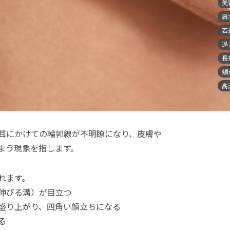
美
肩
若
過
長
頬
高
耳にかけての輪郭線が不明瞭になり、皮膚や
まう現象を指します。
れます。
伸びる溝）が目立つ
盛り上がり、四角い顔立ちになる
る