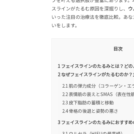
プを叶える選択肢が豊富にあります。
スラインがたるむ原因を深掘りし、
ウ
いった注目の治療法を徹底比較。あな
いをします。
目次
1
フェイスラインのたるみとは？どの
2
なぜフェイスラインがたるむのか？
2.1
肌の弾力成分（コラーゲン・エ
2.2
表情筋の衰えとSMAS（表在性
2.3
皮下脂肪の蓄積と移動
2.4
骨格の後退と姿勢の悪さ
3
フェイスラインのたるみにおすすめ
3.1
ウルセラ（HIFUの最高峰）