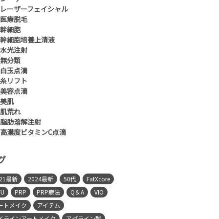
レーザーフェイシャル
医療脱毛
幹細胞
幹細胞培養上清液
水光注射
無分類
白玉点滴
糸リフト
美容点滴
美肌
肌荒れ
脂肪溶解注射
高濃度ビタミンC点滴
グ
021最新
2024最新
50代
FatXcore
FU
PRP
PRP療法
Q＆A
VIO
ートメイク
アイテム
イラインアートメイク
アゼライン酸