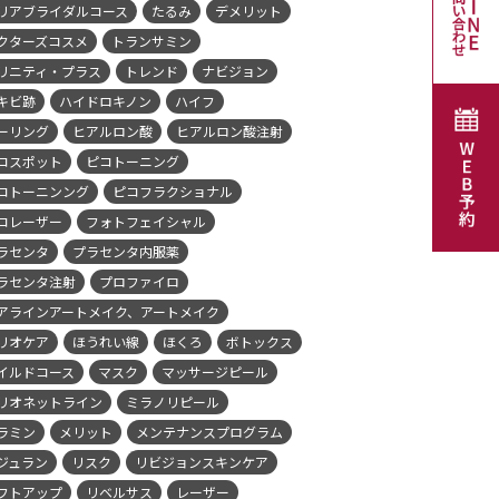
リアブライダルコース
たるみ
デメリット
クターズコスメ
トランサミン
リニティ・プラス
トレンド
ナビジョン
キビ跡
ハイドロキノン
ハイフ
ーリング
ヒアルロン酸
ヒアルロン酸注射
コスポット
ピコトーニング
コトーニンング
ピコフラクショナル
コレーザー
フォトフェイシャル
ラセンタ
プラセンタ内服薬
ラセンタ注射
プロファイロ
アラインアートメイク、アートメイク
リオケア
ほうれい線
ほくろ
ボトックス
イルドコース
マスク
マッサージピール
リオネットライン
ミラノリピール
ラミン
メリット
メンテナンスプログラム
ジュラン
リスク
リビジョンスキンケア
フトアップ
リベルサス
レーザー