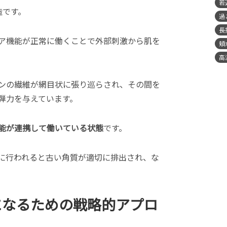
若
造です。
過
長
ア機能が正常に働くことで外部刺激から肌を
頬
高
ンの繊維が網目状に張り巡らされ、その間を
弾力を与えています。
能が連携して働いている状態
です。
に行われると古い角質が適切に排出され、な
。
になるための戦略的アプロ