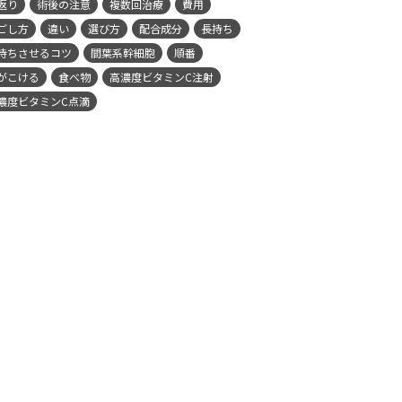
返り
術後の注意
複数回治療
費用
ごし方
違い
選び方
配合成分
長持ち
持ちさせるコツ
間葉系幹細胞
順番
がこける
食べ物
高濃度ビタミンC注射
濃度ビタミンC点滴