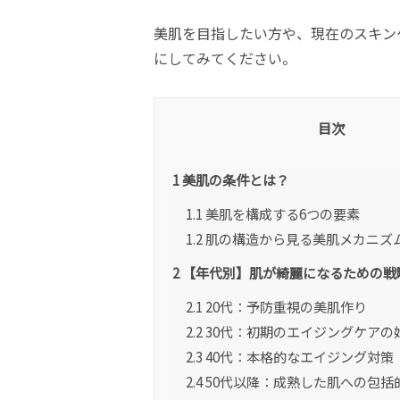
美肌を目指したい方や、現在のスキン
にしてみてください。
目次
1
美肌の条件とは？
1.1
美肌を構成する6つの要素
1.2
肌の構造から見る美肌メカニズ
2
【年代別】肌が綺麗になるための戦
2.1
20代：予防重視の美肌作り
2.2
30代：初期のエイジングケアの
2.3
40代：本格的なエイジング対策
2.4
50代以降：成熟した肌への包括