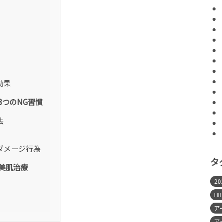
効果
つのNG習慣
法
ダメージ行為
タ
美肌治療
2
HI
ア
ア