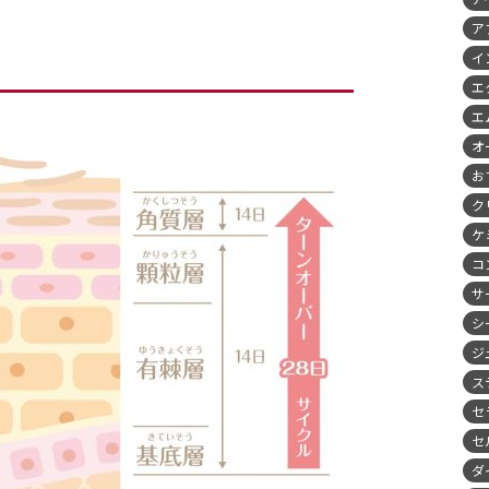
ア
イ
エ
エ
オ
お
ク
ケ
コ
サ
シ
ジ
ス
セ
セ
ダ