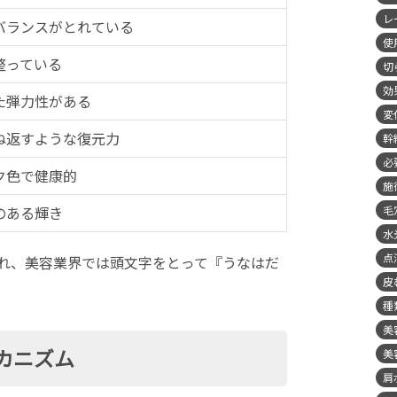
レ
バランスがとれている
使
整っている
切
効
た弾力性がある
変
ね返すような復元力
幹
必
ク色で健康的
施
のある輝き
毛
水
点
れ、美容業界では頭文字をとって『うなはだ
皮
種
美
カニズム
美
肩