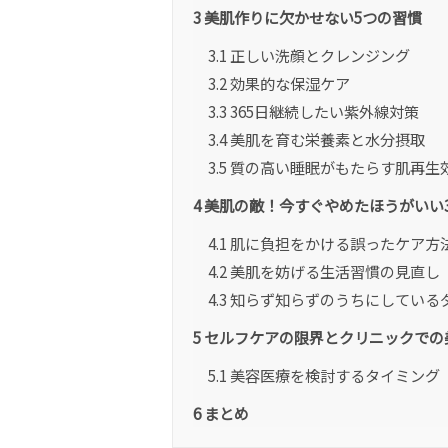
3
美肌作りに欠かせない5つの習慣
3.1
正しい洗顔とクレンジング
3.2
効果的な保湿ケア
3.3
365日継続したい紫外線対策
3.4
美肌を育む栄養素と水分摂取
3.5
質の高い睡眠がもたらす肌再生
4
美肌の敵！今すぐやめたほうがいい3
4.1
肌に負担をかける誤ったケア方
4.2
美肌を妨げる生活習慣の見直し
4.3
知らず知らずのうちにしている
5
セルフケアの限界とクリニックでの
5.1
美容医療を検討するタイミング
6
まとめ