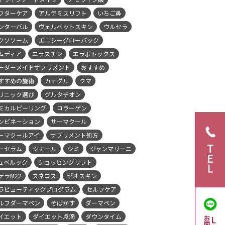
フターケア
アルテミスリフト
いちご鼻
ンターバル
ヴェルベットスキン
ウルセラ
クソソーム
エニシーグローパック
ムディア
エラスチン
エラボトックス
ーダーメイドサプリメント
おすすめ
すすめの施術
カナグル
クマ
リニック選び
グルタチオン
ミカルピーリング
コラーゲン
ンビネーション
サーマクール
ーマクールアイ
サプリメント処方
ーセラム
シナール
シミ
ジャンマリーニ
ュベルック
ショッピングリフト
テラM22
スネコス
ゼオスキン
ラピューティックプログラム
セルフケア
ルフダーマペン
そばかす
ダーマペン
イエット
ダイエット点滴
ダウンタイム