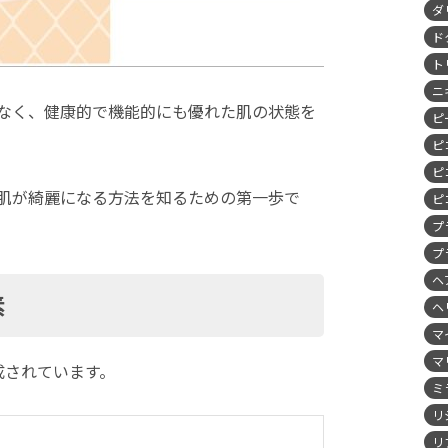
ダ
ド
ト
ニ
なく、健康的で機能的にも優れた肌の状態を
ピ
ピ
ピ
肌が綺麗になる方法を知るための第一歩で
ピ
プ
プ
ヘ
素
ヘ
マ
マ
成されています。
ミ
リ
リ