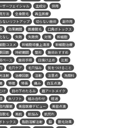
ーザーフェイシャル
主成分
併用
用方法
全身脱毛
再生医療
らないリフトアップ
切らない施術
副作用
果
効果期間
医療脱毛
口角ボトックス
化なし
失敗
失敗例
対策
幹細胞
細胞コスメ
幹細胞培養上清液
幹細胞治療
要回数
持続期間
整形
施術おすすめ
術ペース
施術手順
日焼け止め
比較
穴
毛穴ケア
毛穴悩み
気をつけること
光注射
治療回数
注射
注意点
洗顔料
滴
特徴
特長
痛み
白玉点滴
むけ
目の下のたるみ
眉アートメイク
類
糸リフト
組み合わせ
経過
容内服薬
美容医療デビュー
美容点滴
容脱毛
美肌
肌悩み
肌荒れ
ボトックス
脂肪溶解注射
脇
脱毛効果