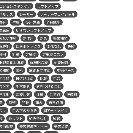
ビジョンスキンケア
リフトアップ
ベルサス
レーザー
レーザーフェイシャル
成分
併用
使用方法
全身脱毛
生医療
切らないリフトアップ
らない施術
副作用
効果
効果期間
療脱毛
口角ボトックス
変化なし
失敗
敗例
対策
幹細胞
幹細胞コスメ
細胞培養上清液
幹細胞治療
必要回数
続期間
整形
施術おすすめ
施術ペース
術手順
日焼け止め
比較
毛穴
穴ケア
毛穴悩み
気をつけること
光注射
治療回数
注射
注意点
洗顔料
滴
特徴
特長
痛み
白玉点滴
むけ
目の下のたるみ
眉アートメイク
類
糸リフト
組み合わせ
経過
容内服薬
美容医療デビュー
美容点滴