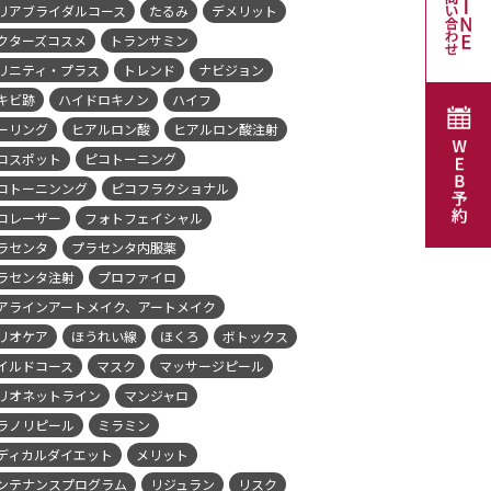
リアブライダルコース
たるみ
デメリット
クターズコスメ
トランサミン
リニティ・プラス
トレンド
ナビジョン
キビ跡
ハイドロキノン
ハイフ
ーリング
ヒアルロン酸
ヒアルロン酸注射
コスポット
ピコトーニング
コトーニンング
ピコフラクショナル
コレーザー
フォトフェイシャル
ラセンタ
プラセンタ内服薬
ラセンタ注射
プロファイロ
アラインアートメイク、アートメイク
リオケア
ほうれい線
ほくろ
ボトックス
イルドコース
マスク
マッサージピール
リオネットライン
マンジャロ
ラノリピール
ミラミン
ディカルダイエット
メリット
ンテナンスプログラム
リジュラン
リスク