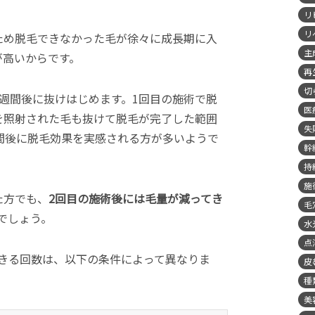
リ
リ
ため脱毛できなかった毛が徐々に成長期に入
主
が高いからです。
再
切
2週間後に抜けはじめます。1回目の施術で脱
医
を照射された毛も抜けて脱毛が完了した範囲
失
週間後に脱毛効果を実感される方が多いようで
幹
持
施
た方でも、
2回目の施術後には毛量が減ってき
毛
でしょう。
水
点
きる回数は、以下の条件によって異なりま
皮
種
美