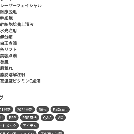
レーザーフェイシャル
医療脱毛
幹細胞
幹細胞培養上清液
水光注射
無分類
白玉点滴
糸リフト
美容点滴
美肌
肌荒れ
脂肪溶解注射
高濃度ビタミンC点滴
グ
021最新
2024最新
50代
FatXcore
FU
PRP
PRP療法
Q＆A
VIO
ートメイク
アイテム
イラインアートメイク
アゼライン酸