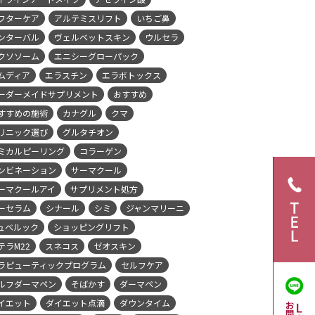
フターケア
アルテミスリフト
いちご鼻
ンターバル
ヴェルベットスキン
ウルセラ
クソソーム
エニシーグローパック
ムディア
エラスチン
エラボトックス
ーダーメイドサプリメント
おすすめ
すすめの施術
カナグル
クマ
リニック選び
グルタチオン
ミカルピーリング
コラーゲン
ンビネーション
サーマクール
ーマクールアイ
サプリメント処方
ーセラム
シナール
シミ
ジャンマリーニ
ュベルック
ショッピングリフト
テラM22
スネコス
ゼオスキン
ラピューティックプログラム
セルフケア
ルフダーマペン
そばかす
ダーマペン
イエット
ダイエット点滴
ダウンタイム