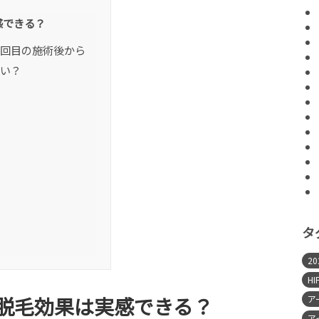
感できる？
2回目の施術後から
らい？
タ
2
HI
脱毛効果は実感できる？
ア
ア