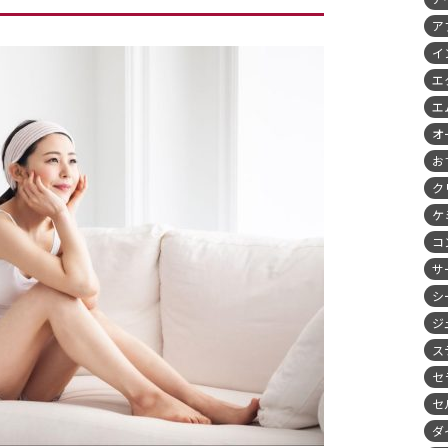
ア
イ
エ
エ
オ
お
ク
ケ
コ
サ
シ
ジ
ス
セ
セ
ダ