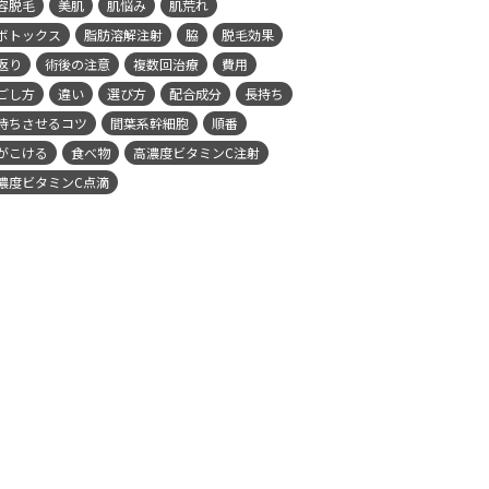
容脱毛
美肌
肌悩み
肌荒れ
ボトックス
脂肪溶解注射
脇
脱毛効果
返り
術後の注意
複数回治療
費用
ごし方
違い
選び方
配合成分
長持ち
持ちさせるコツ
間葉系幹細胞
順番
がこける
食べ物
高濃度ビタミンC注射
濃度ビタミンC点滴