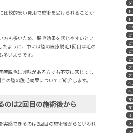
ダ
ド
に比較的安い費用で施術を受けられることか
ト
ニ
ピ
い方も多いため、脱毛効果を感じやすいとい
ピ
したように、中には脇の医療脱毛1回目は毛の
ピ
も多いようです。
ピ
プ
医療脱毛に興味がある方でも不安に感じてし
プ
回目の脇の脱毛効果についてご紹介します。
ヘ
ヘ
マ
るのは2回目の施術後から
マ
ミ
を実感できるのは2回目の施術後からといわれ
メ
メ