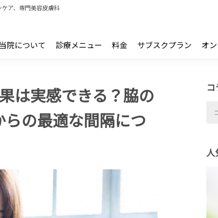
ンケア、専門美容皮膚科
当院について
診療メニュー
料金
サブスクプラン
オン
コ
効果は実感できる？脇の
からの最適な間隔につ
人