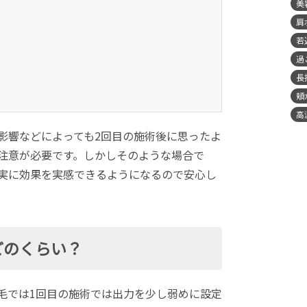
美
肩
若
過
長
頬
高
影響などによっても2回目の施術後に思ったよ
注意が必要です。しかしそのような場合で
実に効果を実感できるようになるので安心し
どのくらい？
毛では1回目の施術では出力を少し弱めに設定