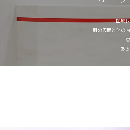
医療レ
肌の表面と体の
患
あら