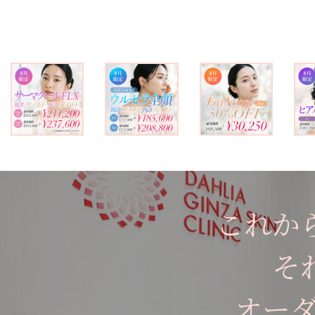
これか
そ
オー