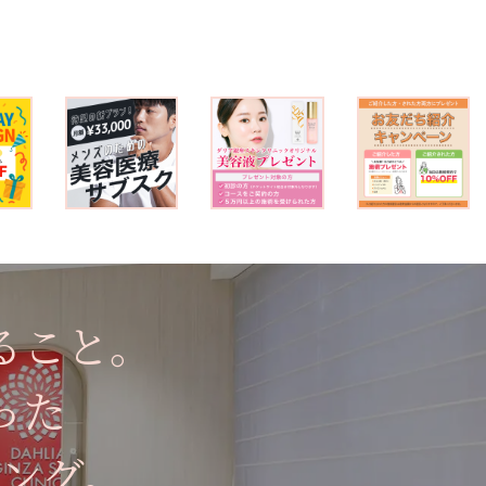
ること。
った
ング。