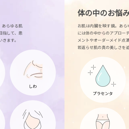
体の中のお悩
。あらゆる肌
お肌は内臓を映す鏡。あら
目指して、患
には体の中からのアプロー
いきます。
メントやオーダーメイド点
若返らせ肌の真の美しさを
しわ
プラセンタ