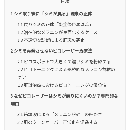
目次
1
シミ取り後に「シミが戻る」現象の正体
1.1
戻りシミの正体「炎症後色素沈着」
1.2
潜在的なメラニンが表面化するケース
1.3
不適切な診断による肝斑の悪化
2
シミを再発させないピコレーザー治療法
2.1
ピコスポットで大きくて濃いシミを粉砕する
2.2
ピコトーニングによる継続的なメラニン蓄積の
ケア
2.3
肝斑治療におけるピコトーニングの優位性
3
なぜピコレーザーはシミが戻りにくいのか？専門的な
理由
3.1
衝撃波による「メラニン粉砕」の細かさ
3.2
肌のターンオーバー正常化を促進する