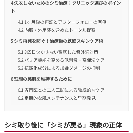
4
失敗しないためのシミ治療：クリニック選びのポイン
ト
4.1
1ヶ月後の再診とアフターフォローの有無
4.2
内服・外用薬を含めたトータル提案
5
シミ再発を防ぐ！治療後の鉄壁スキンケア術
5.1
365日欠かさない徹底した紫外線対策
5.2
バリア機能を高める低刺激・高保湿ケア
5.3
抗酸化成分による加齢ダメージの抑制
6
理想の美肌を維持するために
6.1
専門医との二人三脚による継続的なケア
6.2
定期的な肌メンテナンスと早期発見
シミ取り後に「シミが戻る」現象の正体