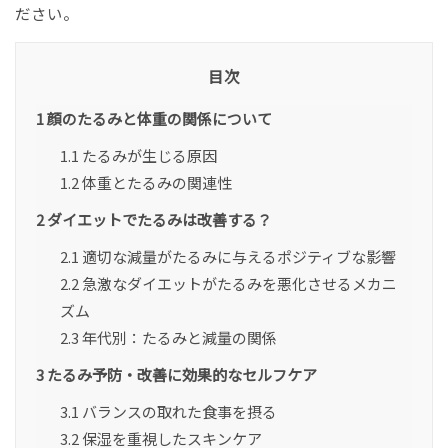
ださい。
目次
1
顔のたるみと体重の関係について
1.1
たるみが生じる原因
1.2
体重とたるみの関連性
2
ダイエットでたるみは改善する？
2.1
適切な減量がたるみに与えるポジティブな影響
2.2
急激なダイエットがたるみを悪化させるメカニ
ズム
2.3
年代別：たるみと減量の関係
3
たるみ予防・改善に効果的なセルフケア
3.1
バランスの取れた食事を摂る
3.2
保湿を重視したスキンケア