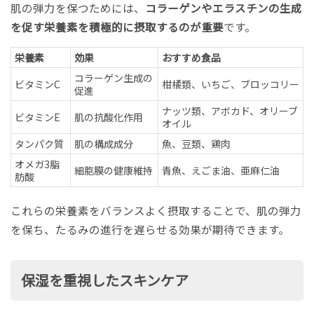
肌の弾力を保つためには、
コラーゲンやエラスチンの生成
を促す栄養素を積極的に摂取するのが重要
です。
栄養素
効果
おすすめ食品
コラーゲン生成の
ビタミンC
柑橘類、いちご、ブロッコリー
促進
ナッツ類、アボカド、オリーブ
ビタミンE
肌の抗酸化作用
オイル
タンパク質
肌の構成成分
魚、豆類、鶏肉
オメガ3脂
細胞膜の健康維持
青魚、えごま油、亜麻仁油
肪酸
これらの栄養素をバランスよく摂取することで、肌の弾力
を保ち、たるみの進行を遅らせる効果が期待できます。
保湿を重視したスキンケア