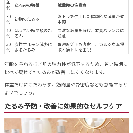
年
たるみの特徴
減量時の注意点
代
30
筋トレを併用した健康的な減量が効
初期のたるみ
代
果的
40
ほうれい線や頬のた
急激な減量を避け、栄養バランスに
代
るみ
注意
50
女性ホルモン減少に
骨密度低下も考慮し、カルシウム摂
代
よるたるみ
取と筋トレを重視
年齢を重ねるほど肌の弾力性が低下するため、若い時期に
比べて痩せてもたるみが改善しにくくなります。
体重だけにこだわらず、筋肉量や骨密度なども意識すると
よいでしょう。
たるみ予防・改善に効果的なセルフケア