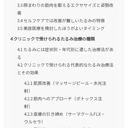
3.3
顔まわりの筋肉を鍛えるエクササイズと姿勢改
善
3.4
セルフケアでは改善が難しいたるみの特徴
3.5
美容医療を検討したほうがよいタイミング
4
クリニックで受けられるたるみ治療の種類
4.1
たるみには症状別・年代別に適した治療法があ
る
4.2
クリニックで受けられる代表的なたるみ治療法
とその効果
4.2.1
肌質改善（マッサージピール・水光注
射）
4.2.2
筋肉へのアプローチ（ボトックス注
射）
4.2.3
皮膚の引き締め（サーマクールFLX・
ウルセラ）