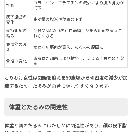
コラーゲン・エラスチンの減少により肌の弾力が
加齢
低下
皮下脂肪の
脂肪量の増減や位置の下垂
変化
支持組織の
靭帯やSMAS（表在性筋膜）が緩み組織を支えき
緩み
れなくなる
表情筋の衰
使わない筋肉が衰え、たるみの原因に
え
頭蓋骨が加齢により縮小し、支える土台が弱くな
骨格の変化
る
とりわけ
女性は閉経を迎える50歳頃から骨密度の減少が加
速する
ため、たるみが顕著に現れやすくなります。
体重とたるみの関連性
体重と顔のたるみにはたしかに関連性があり、
顔の皮下脂