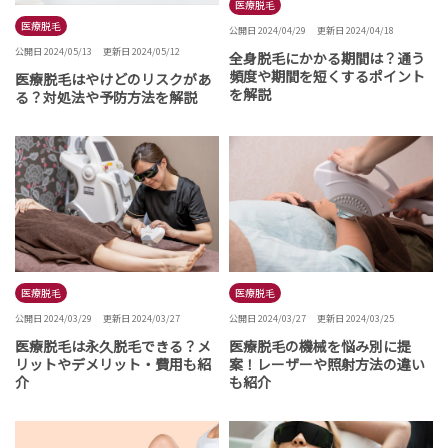
医療脱毛
医療脱毛
公開日 2024/04/29
更新日 2024/04/18
公開日 2024/05/13
更新日 2024/05/12
全身脱毛にかかる期間は？通う
頻度や期間を短くするポイント
医療脱毛はやけどのリスクがあ
を解説
る？対処法や予防方法を解説
医療脱毛
医療脱毛
公開日 2024/03/29
更新日 2024/03/27
公開日 2024/03/27
更新日 2024/03/25
医療脱毛は永久脱毛できる？メ
医療脱毛の機械を悩み別に提
リットやデメリット・費用も紹
案！レーザーや照射方法の違い
介
も紹介