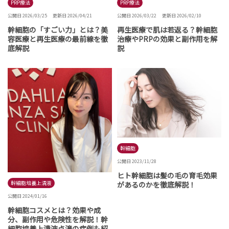
PRP療法
PRP療法
公開日 2026/03/25
更新日 2026/04/21
公開日 2026/03/22
更新日 2026/02/10
幹細胞の「すごい力」とは？美
再生医療で肌は若返る？幹細胞
容医療と再生医療の最前線を徹
治療やPRPの効果と副作用を解
底解説
説
幹細胞
公開日 2023/11/28
ヒト幹細胞は髪の毛の育毛効果
幹細胞培養上清液
があるのかを徹底解説！
公開日 2024/01/16
幹細胞コスメとは？効果や成
分、副作用や危険性を解説！幹
細胞培養上清液点滴の症例も紹