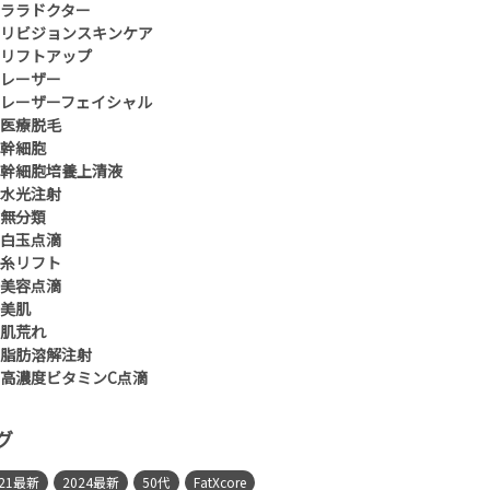
ララドクター
リビジョンスキンケア
リフトアップ
レーザー
レーザーフェイシャル
医療脱毛
幹細胞
幹細胞培養上清液
水光注射
無分類
白玉点滴
糸リフト
美容点滴
美肌
肌荒れ
脂肪溶解注射
高濃度ビタミンC点滴
グ
021最新
2024最新
50代
FatXcore