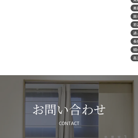
美
肩
若
過
長
頬
高
お問い合わせ
CONTACT