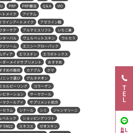
FU
PRP
PRP療法
Q＆A
VIO
ートメイク
アイテム
イラインアートメイク
アゼライン酸
フターケア
アルテミスリフト
いちご鼻
ンターバル
ヴェルベットスキン
ウルセラ
クソソーム
エニシーグローパック
ムディア
エラスチン
エラボトックス
ーダーメイドサプリメント
おすすめ
すすめの施術
カナグル
クマ
リニック選び
グルタチオン
ミカルピーリング
コラーゲン
ンビネーション
サーマクール
ーマクールアイ
サプリメント処方
ーセラム
シナール
シミ
ジャンマリーニ
ュベルック
ショッピングリフト
テラM22
スネコス
ゼオスキン