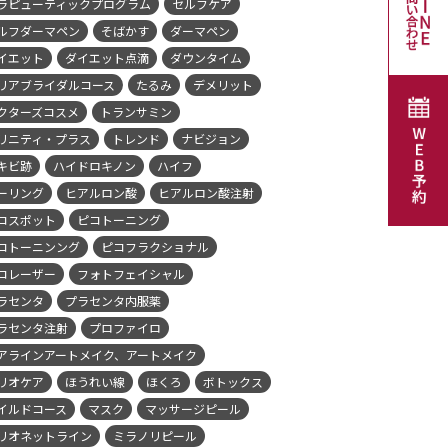
ラピューティックプログラム
セルフケア
ルフダーマペン
そばかす
ダーマペン
イエット
ダイエット点滴
ダウンタイム
リアブライダルコース
たるみ
デメリット
クターズコスメ
トランサミン
リニティ・プラス
トレンド
ナビジョン
キビ跡
ハイドロキノン
ハイフ
ーリング
ヒアルロン酸
ヒアルロン酸注射
コスポット
ピコトーニング
コトーニンング
ピコフラクショナル
コレーザー
フォトフェイシャル
ラセンタ
プラセンタ内服薬
ラセンタ注射
プロファイロ
アラインアートメイク、アートメイク
リオケア
ほうれい線
ほくろ
ボトックス
イルドコース
マスク
マッサージピール
リオネットライン
ミラノリピール