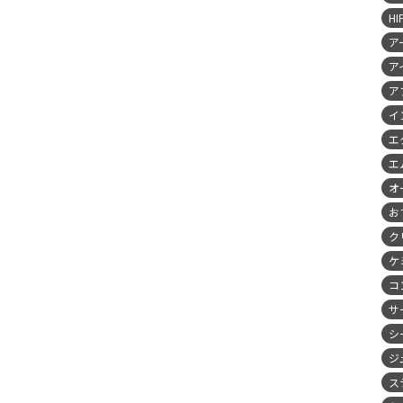
HI
ア
ア
ア
イ
エ
エ
オ
お
ク
ケ
コ
サ
シ
ジ
ス