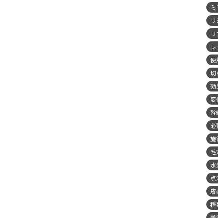
ミ
リ
リ
レ
使
切
効
変
幹
必
施
毛
水
点
皮
種
美