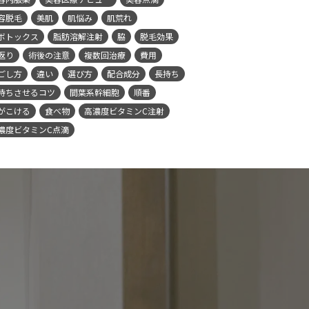
容脱毛
美肌
肌悩み
肌荒れ
ボトックス
脂肪溶解注射
脇
脱毛効果
返り
術後の注意
複数回治療
費用
ごし方
違い
選び方
配合成分
長持ち
持ちさせるコツ
間葉系幹細胞
順番
がこける
食べ物
高濃度ビタミンC注射
濃度ビタミンC点滴