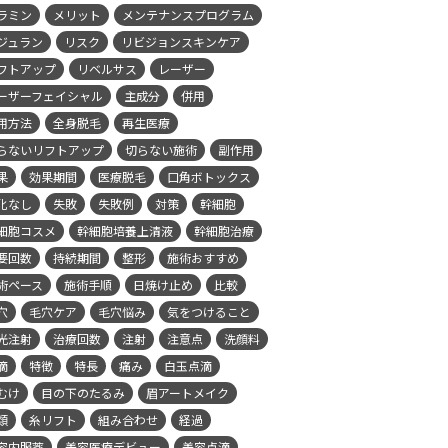
ラミン
メリット
メンテナンスプログラム
ジュラン
リスク
リビジョンスキンケア
フトアップ
リベルサス
レーザー
ーザーフェイシャル
主成分
併用
用方法
全身脱毛
再生医療
らないリフトアップ
切らない施術
副作用
果
効果期間
医療脱毛
口角ボトックス
化なし
失敗
失敗例
対策
幹細胞
細胞コスメ
幹細胞培養上清液
幹細胞治療
要回数
持続期間
整形
施術おすすめ
術ペース
施術手順
日焼け止め
比較
穴
毛穴ケア
毛穴悩み
気をつけること
光注射
治療回数
注射
注意点
洗顔料
滴
特徴
特長
痛み
白玉点滴
むけ
目の下のたるみ
眉アートメイク
類
糸リフト
組み合わせ
経過
容内服薬
美容医療デビュー
美容点滴