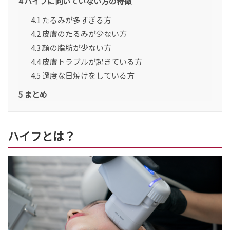
4
ハイフに向いていない方の特徴
4.1
たるみが多すぎる方
4.2
皮膚のたるみが少ない方
4.3
顔の脂肪が少ない方
4.4
皮膚トラブルが起きている方
4.5
過度な日焼けをしている方
5
まとめ
ハイフとは？