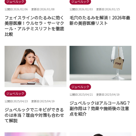
ジュベルック
ジュベルック
公開日 2026/02/03
更新日 2026/01/15
公開日 2026/02/06
更新日 2026/01/08
毛穴のたるみを解消！2026年最
フェイスラインのたるみに効く
新の美容医療リスト
美容医療！ウルセラ・サーマク
ール・アルテミスリフトを徹底
比較
ジュベルック
ジュベルック
公開日 2025/04/21
更新日 2025/04/19
公開日 2025/04/23
更新日 2025/04/19
ジュベルックはアルコールNG？
副作用は？効果や施術後の注意
ジュベルックでニキビができる
点を紹介
のは本当？理由や対策も合わせ
て解説