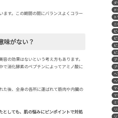
ダ
ド
ています。この期間の間にバランスよくコラー
ト
ニ
ピ
ピ
意味がない？
ピ
ピ
美容の効果はないという考え方もあります。
プ
中で消化酵素のペプチンによってアミノ酸に
プ
ヘ
ヘ
マ
れた後、全身の各所に運ばれて筋肉や内臓の
マ
ミ
リ
たとしても、肌の悩みにピンポイントで対処
リ