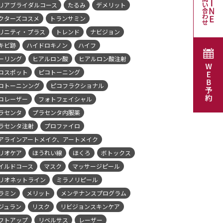
リアブライダルコース
たるみ
デメリット
クターズコスメ
トランサミン
リニティ・プラス
トレンド
ナビジョン
キビ跡
ハイドロキノン
ハイフ
ーリング
ヒアルロン酸
ヒアルロン酸注射
コスポット
ピコトーニング
コトーニンング
ピコフラクショナル
コレーザー
フォトフェイシャル
ラセンタ
プラセンタ内服薬
ラセンタ注射
プロファイロ
アラインアートメイク、アートメイク
リオケア
ほうれい線
ほくろ
ボトックス
イルドコース
マスク
マッサージピール
リオネットライン
ミラノリピール
ラミン
メリット
メンテナンスプログラム
ジュラン
リスク
リビジョンスキンケア
フトアップ
リベルサス
レーザー