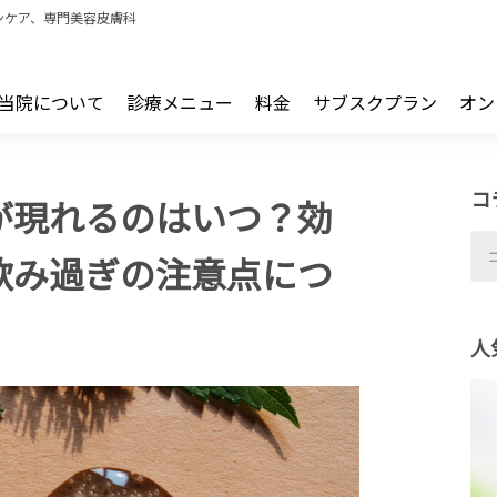
ンケア、専門美容皮膚科
当院について
診療メニュー
料金
サブスクプラン
オン
コ
が現れるのはいつ？効
飲み過ぎの注意点につ
人