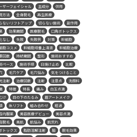
ーザーフェイシャル
主成分
併用
用方法
全身脱毛
再生医療
らないリフトアップ
切らない施術
副作用
果
効果期間
医療脱毛
口角ボトックス
化なし
失敗
失敗例
対策
幹細胞
細胞コスメ
幹細胞培養上清液
幹細胞治療
要回数
持続期間
整形
施術おすすめ
術ペース
施術手順
日焼け止め
比較
穴
毛穴ケア
毛穴悩み
気をつけること
光注射
治療回数
注射
注意点
洗顔料
滴
特徴
特長
痛み
白玉点滴
むけ
目の下のたるみ
眉アートメイク
類
糸リフト
組み合わせ
経過
容内服薬
美容医療デビュー
美容点滴
容脱毛
美肌
肌悩み
肌荒れ
ボトックス
脂肪溶解注射
脇
脱毛効果