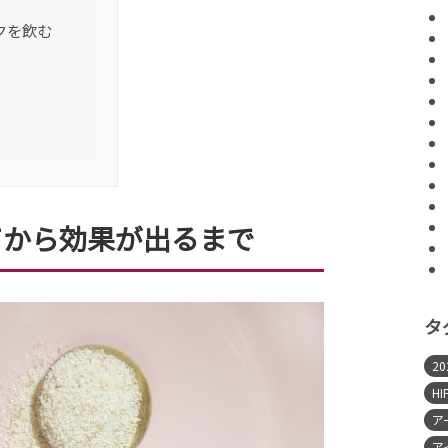
クを飲む
てから効果が出るまで
タ
2
HI
ア
ア