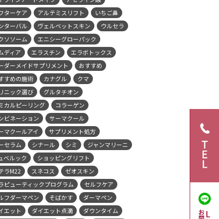
フターケア
アルテミスリフト
いちご鼻
ンターバル
ヴェルベットスキン
ウルセラ
クソソーム
エニシーグローパック
ムディア
エラスチン
エラボトックス
ーダーメイドサプリメント
おすすめ
すすめの施術
カナグル
クマ
リニック選び
グルタチオン
ミカルピーリング
コラーゲン
ンビネーション
サーマクール
ーマクールアイ
サプリメント処方
ーセラム
シナール
シミ
ジャンマリーニ
ュベルック
ショッピングリフト
テラM22
スネコス
ゼオスキン
ラピューティックプログラム
セルフケア
ルフダーマペン
そばかす
ダーマペン
イエット
ダイエット点滴
ダウンタイム