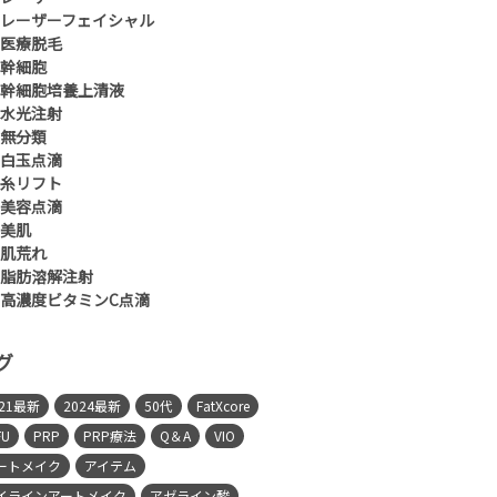
レーザーフェイシャル
医療脱毛
幹細胞
幹細胞培養上清液
水光注射
無分類
白玉点滴
糸リフト
美容点滴
美肌
肌荒れ
脂肪溶解注射
高濃度ビタミンC点滴
グ
021最新
2024最新
50代
FatXcore
FU
PRP
PRP療法
Q＆A
VIO
ートメイク
アイテム
イラインアートメイク
アゼライン酸