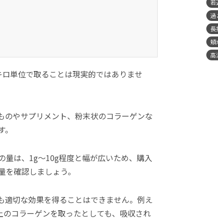
若
過
長
頬
高
キロ単位で取ることは現実的ではありませ
ものやサプリメント、粉末状のコラーゲンな
す。
量は、1g〜10g程度と幅が広いため、購入
量を確認しましょう。
も適切な効果を得ることはできません。例え
以上のコラーゲンを取ったとしても、吸収され