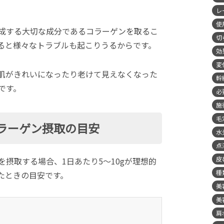
レ
使
成する大切な成分であるコラーゲンを取るこ
切
ると様々なトラブルも起こりうるからです。
効
変
肌がきれいになったり老けて見えなくなった
幹
です。
必
施
毛
ラーゲン摂取の目安
水
点
皮
摂取する場合、1日あたり5〜10gが理想的
種
たときの目安です。
美
美
肩