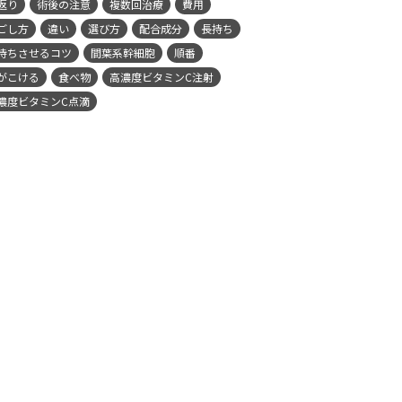
返り
術後の注意
複数回治療
費用
ごし方
違い
選び方
配合成分
長持ち
持ちさせるコツ
間葉系幹細胞
順番
がこける
食べ物
高濃度ビタミンC注射
濃度ビタミンC点滴