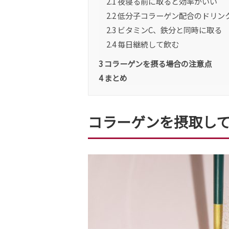
2.1
夜寝る前に取ると効率がいい
2.2
低分子コラーゲン配合のドリン
2.3
ビタミンC、鉄分と同時に取る
2.4
毎日継続して飲む
3
コラーゲンを摂る場合の注意点
4
まとめ
コラーゲンを摂取し