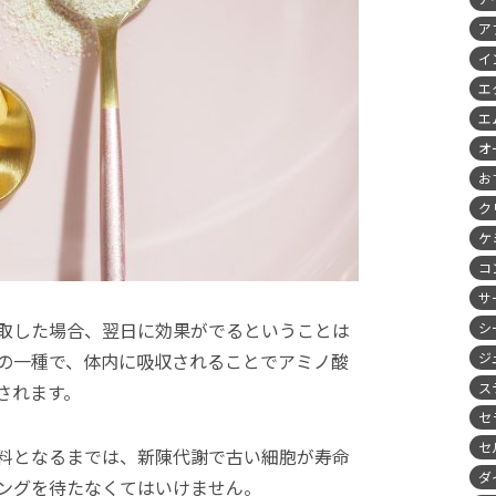
ア
イ
エ
エ
オ
お
ク
ケ
コ
サ
取した場合、翌日に効果がでるということは
シ
の一種で、体内に吸収されることでアミノ酸
ジ
ス
されます。
セ
セ
料となるまでは、新陳代謝で古い細胞が寿命
ダ
ングを待たなくてはいけません。