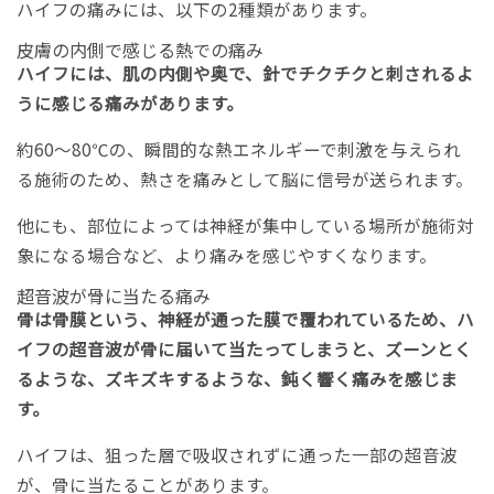
ハイフの痛みには、以下の2種類があります。
皮膚の内側で感じる熱での痛み
ハイフには、肌の内側や奥で、針でチクチクと刺されるよ
うに感じる痛みがあります。
約60～80℃の、瞬間的な熱エネルギーで刺激を与えられ
る施術のため、熱さを痛みとして脳に信号が送られます。
他にも、部位によっては神経が集中している場所が施術対
象になる場合など、より痛みを感じやすくなります。
超音波が骨に当たる痛み
骨は骨膜という、神経が通った膜で覆われているため、ハ
イフの超音波が骨に届いて当たってしまうと、ズーンとく
るような、ズキズキするような、鈍く響く痛みを感じま
す。
ハイフは、狙った層で吸収されずに通った一部の超音波
が、骨に当たることがあります。