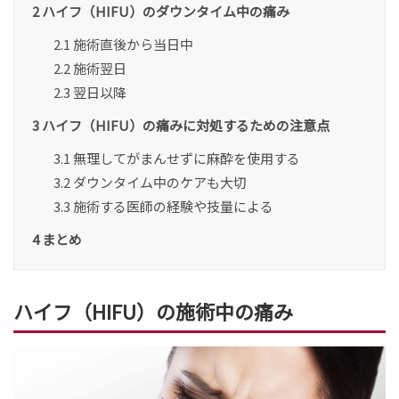
2
ハイフ（HIFU）のダウンタイム中の痛み
2.1
施術直後から当日中
2.2
施術翌日
2.3
翌日以降
3
ハイフ（HIFU）の痛みに対処するための注意点
3.1
無理してがまんせずに麻酔を使用する
3.2
ダウンタイム中のケアも大切
3.3
施術する医師の経験や技量による
4
まとめ
ハイフ（HIFU）の施術中の痛み