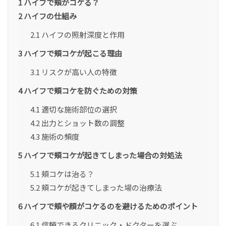
1
ハイフで頬がコケる？
2
ハイフの仕組み
2.1
ハイフの照射深度と作用
3
ハイフで頬コケが起こる理由
3.1
リスクが高い人の特徴
4
ハイフで頬コケを防ぐための対策
4.1
適切な施術部位の選択
4.2
出力とショット数の調整
4.3
施術の頻度
5
ハイフで頬コケが起きてしまった場合の対処法
5.1
頬コケは治る？
5.2
頬コケが起きてしまった場の治療法
6
ハイフで頬や顔がコケるのを避けるためのポイント
6.1
信頼できるクリニック・ドクターを選ぶ