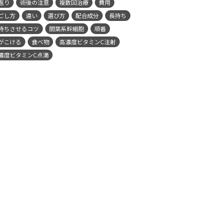
返り
術後の注意
複数回治療
費用
ごし方
違い
選び方
配合成分
長持ち
持ちさせるコツ
間葉系幹細胞
順番
がこける
食べ物
高濃度ビタミンC注射
濃度ビタミンC点滴