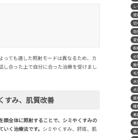
レ
使
切
効
変
幹
必
よっても適した照射モードは異なるため、カ
施
話し合った上で自分に合った治療を受けまし
毛
水
点
くすみ、肌質改善
皮
種
美
を顔全体に照射することで、シミやくすみの
美
ていく治療法です。
シミやくすみ、肝斑、肌
肩