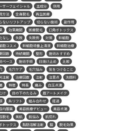
ーザーフェイシャル
主成分
併用
用方法
全身脱毛
再生医療
らないリフトアップ
切らない施術
副作用
果
効果期間
医療脱毛
口角ボトックス
化なし
失敗
失敗例
対策
幹細胞
細胞コスメ
幹細胞培養上清液
幹細胞治療
要回数
持続期間
整形
施術おすすめ
術ペース
施術手順
日焼け止め
比較
穴
毛穴ケア
毛穴悩み
気をつけること
光注射
治療回数
注射
注意点
洗顔料
滴
特徴
特長
痛み
白玉点滴
むけ
目の下のたるみ
眉アートメイク
類
糸リフト
組み合わせ
経過
容内服薬
美容医療デビュー
美容点滴
容脱毛
美肌
肌悩み
肌荒れ
ボトックス
脂肪溶解注射
脇
脱毛効果