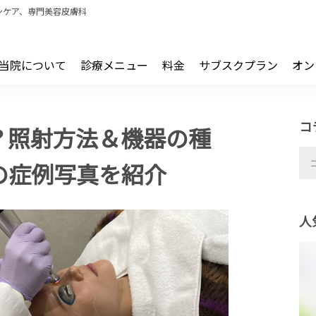
ンケア、専門美容皮膚科
当院について
診療メニュー
料金
サブスクプラン
オン
コ
？照射方法＆機器の種
の症例写真を紹介
人