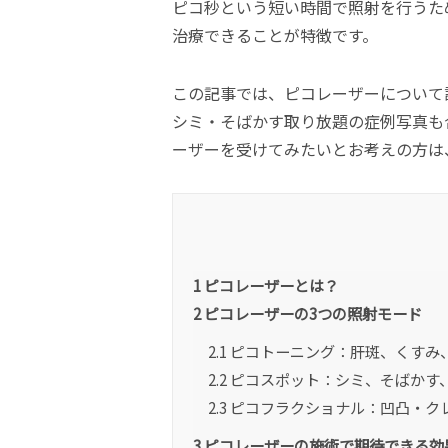
ピコ秒という短い時間で照射を行うた
治療できることが特徴です。
この記事では、ピコレーザーについて
シミ・そばかす取り放題の症例写真も
ーザーを受けてみたいとお考えの方は
1
ピコレーザーとは？
2
ピコレーザーの3つの照射モード
2.1
ピコトーニング：肝斑、くすみ
2.2
ピコスポット：シミ、そばかす
2.3
ピコフラクショナル：凹凸・ク
3
ピコレーザーの施術で期待できる効