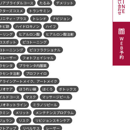
リアブライダルコース
たるみ
デメリット
クターズコスメ
トランサミン
リニティ・プラス
トレンド
ナビジョン
キビ跡
ハイドロキノン
ハイフ
ーリング
ヒアルロン酸
ヒアルロン酸注射
コスポット
ピコトーニング
コトーニンング
ピコフラクショナル
コレーザー
フォトフェイシャル
ラセンタ
プラセンタ内服薬
ラセンタ注射
プロファイロ
アラインアートメイク、アートメイク
リオケア
ほうれい線
ほくろ
ボトックス
イルドコース
マスク
マッサージピール
リオネットライン
ミラノリピール
ラミン
メリット
メンテナンスプログラム
ジュラン
リスク
リビジョンスキンケア
フトアップ
リベルサス
レーザー