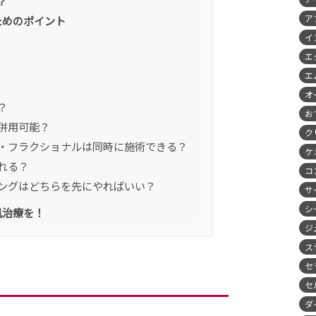
？
ア
ためのポイント
イ
エ
エ
オ
？
お
併用可能？
ク
・フラクショナルは同時に施術できる？
ケ
れる？
コ
ングはどちらを先にやればいい？
サ
シ
肌治療を！
ジ
ス
セ
セ
ダ