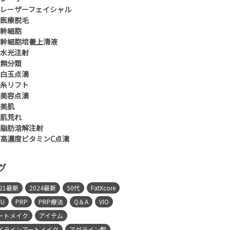
レーザーフェイシャル
医療脱毛
幹細胞
幹細胞培養上清液
水光注射
無分類
白玉点滴
糸リフト
美容点滴
美肌
肌荒れ
脂肪溶解注射
高濃度ビタミンC点滴
グ
021最新
2024最新
50代
FatXcore
FU
PRP
PRP療法
Q＆A
VIO
ートメイク
アイテム
イラインアートメイク
アゼライン酸