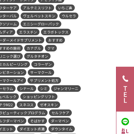
フターケア
アルテミスリフト
いちご鼻
ンターバル
ヴェルベットスキン
ウルセラ
クソソーム
エニシーグローパック
ムディア
エラスチン
エラボトックス
ーダーメイドサプリメント
おすすめ
すすめの施術
カナグル
クマ
リニック選び
グルタチオン
ミカルピーリング
コラーゲン
ンビネーション
サーマクール
ーマクールアイ
サプリメント処方
ーセラム
シナール
シミ
ジャンマリーニ
ュベルック
ショッピングリフト
テラM22
スネコス
ゼオスキン
ラピューティックプログラム
セルフケア
ルフダーマペン
そばかす
ダーマペン
イエット
ダイエット点滴
ダウンタイム