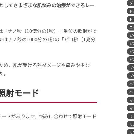
ダ
としてさまざまな肌悩みの治療ができるレー
ド
ト
ニ
は「ナノ秒（10億分の1秒）」単位の照射がで
ピ
はナノ秒の1000分の1秒の「ピコ秒（1兆分
ピ
ピ
ピ
ため、肌が受ける熱ダメージや痛みや少な
プ
た。
プ
ヘ
照射モード
ヘ
マ
マ
モードがあります。悩みに合わせて照射モード
ミ
リ
リ