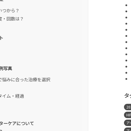
いつから？
度・回数は？
ト
例写真
で悩みに合った治療を選択
タ
タイム・経過
2
HI
ターケアについて
ア
ア